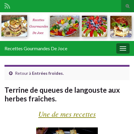
Tog
sear
Search for:
for
Recettes Gourmandes De Joce
Togg
navig
Retour à
Entrées froides.
Terrine de queues de langouste aux
herbes fraîches.
Une de mes recettes