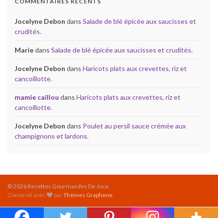
COMMENTAIRES RÉCENTS
Jocelyne Debon
dans
Salade de blé épicée aux saucisses et
crudités.
Marie
dans
Salade de blé épicée aux saucisses et crudités.
Jocelyne Debon
dans
Haricots plats aux crevettes, riz et
cancoillotte.
mamie caillou
dans
Haricots plats aux crevettes, riz et
cancoillotte.
Jocelyne Debon
dans
Poulet au persil sauce crémée aux
champignons et lardons.
© 2026 Recettes Gourmandes De Joce.
Construit avec
par
Thèmes Graphene
.