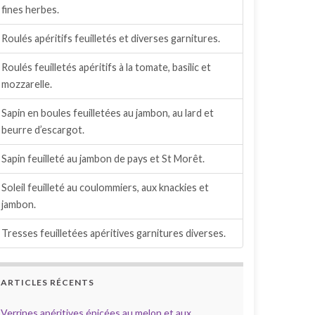
fines herbes.
Roulés apéritifs feuilletés et diverses garnitures.
Roulés feuilletés apéritifs à la tomate, basilic et
mozzarelle.
Sapin en boules feuilletées au jambon, au lard et
beurre d’escargot.
Sapin feuilleté au jambon de pays et St Morêt.
Soleil feuilleté au coulommiers, aux knackies et
jambon.
Tresses feuilletées apéritives garnitures diverses.
ARTICLES RÉCENTS
Verrines apéritives épicées au melon et aux