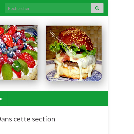
Search for:
or
ans cette section
Feuilletés apéritifs.