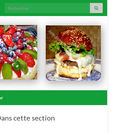
Search for:
or
ans cette section
Soupes, veloutés, potages, bouillons.