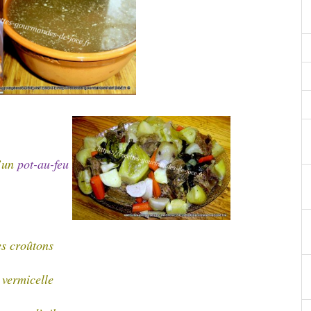
d’un
pot-au-feu
s croûtons
 vermicelle