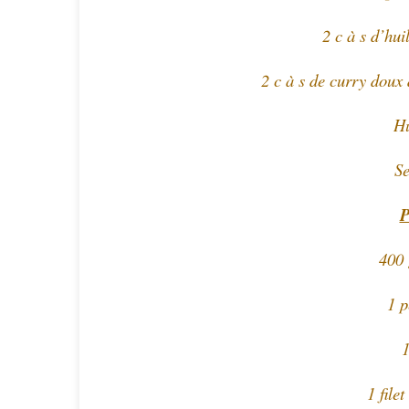
2 c à s d’hui
2 c à s de curry doux 
Hu
Se
P
400 
1 p
1
1 filet