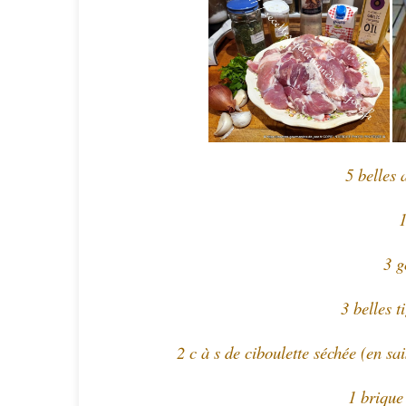
5 belles 
1
3 g
3 belles t
2 c à s de ciboulette
séchée
(en sai
1 brique