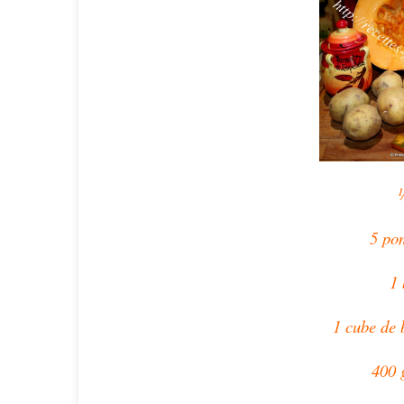
5 po
1 
1 cube de 
400 