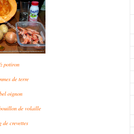
½ potiron
mmes de terre
bel oignon
bouillon de volaille
g de crevettes