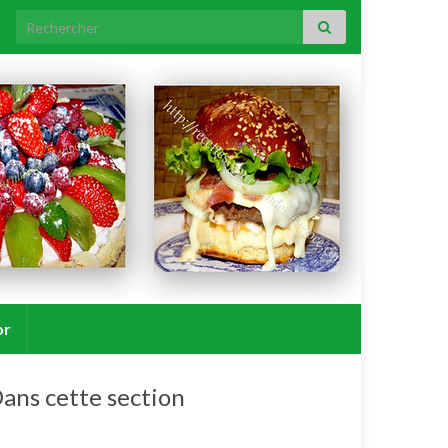
Search for:
or
ans cette section
Soupes, veloutés, potages, bouillons.