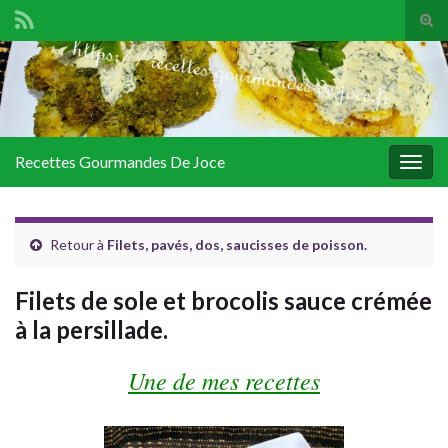
Tog
sear
Search for:
for
Recettes Gourmandes De Joce
Togg
navig
Retour à
Filets, pavés, dos, saucisses de poisson.
Filets de sole et brocolis sauce crémée
à la persillade.
Une de mes recettes