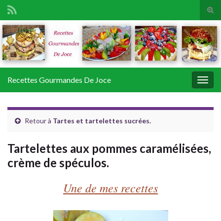
Tog
sear
Search for:
for
Recettes Gourmandes De Joce
Togg
navig
Retour à
Tartes et tartelettes sucrées.
Tartelettes aux pommes caramélisées,
crème de spéculos.
Une de mes recettes