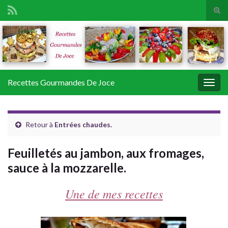
Tog
sear
Search for:
for
Recettes Gourmandes De Joce
Togg
navig
Retour à
Entrées chaudes.
Feuilletés au jambon, aux fromages,
sauce à la mozzarelle.
Une de mes recettes