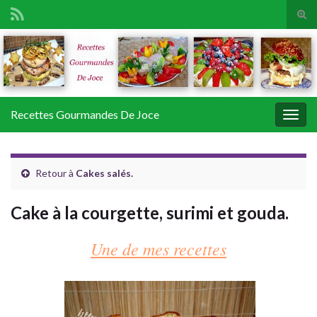
Tog
sear
Search for:
for
Recettes Gourmandes De Joce
Togg
navig
Retour à
Cakes salés.
Cake à la courgette, surimi et gouda.
Une de mes recettes