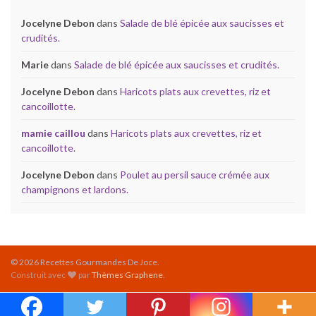
Jocelyne Debon
dans
Salade de blé épicée aux saucisses et
crudités.
Marie
dans
Salade de blé épicée aux saucisses et crudités.
Jocelyne Debon
dans
Haricots plats aux crevettes, riz et
cancoillotte.
mamie caillou
dans
Haricots plats aux crevettes, riz et
cancoillotte.
Jocelyne Debon
dans
Poulet au persil sauce crémée aux
champignons et lardons.
© 2026 Recettes Gourmandes De Joce.
Construit avec
par
Thèmes Graphene
.