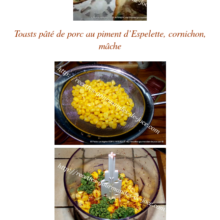
Toasts pâté de porc au piment d’Espelette, cornichon,
mâche