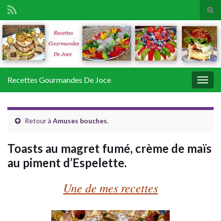
Tog
sear
Search for:
for
Recettes Gourmandes De Joce
Togg
navig
Retour à
Amuses bouches.
Toasts au magret fumé, crème de maïs
au piment d’Espelette.
Une de mes recettes