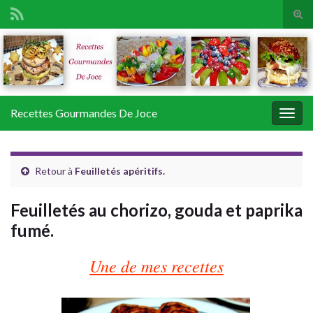
Tog
sear
Search for:
for
Recettes Gourmandes De Joce
Togg
navig
Retour à
Feuilletés apéritifs.
Feuilletés au chorizo, gouda et paprika
fumé.
Une de mes recettes