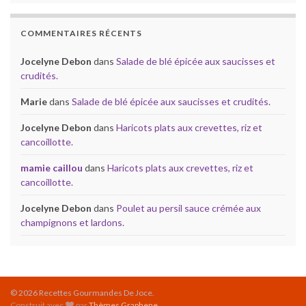
COMMENTAIRES RÉCENTS
Jocelyne Debon
dans
Salade de blé épicée aux saucisses et
crudités.
Marie
dans
Salade de blé épicée aux saucisses et crudités.
Jocelyne Debon
dans
Haricots plats aux crevettes, riz et
cancoillotte.
mamie caillou
dans
Haricots plats aux crevettes, riz et
cancoillotte.
Jocelyne Debon
dans
Poulet au persil sauce crémée aux
champignons et lardons.
© 2026 Recettes Gourmandes De Joce.
Construit avec
par
Thèmes Graphene
.