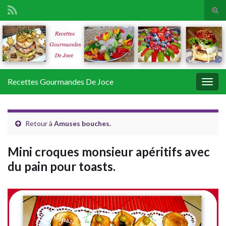
Tog
sear
Search for:
for
Recettes Gourmandes De Joce
Togg
navig
Retour à
Amuses bouches.
Mini croques monsieur apéritifs avec
du pain pour toasts.