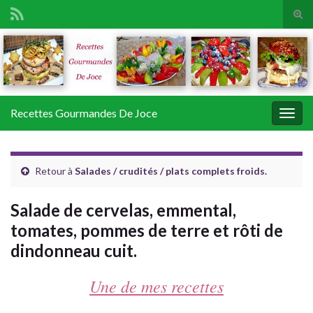
Tog
sear
Search for:
for
Recettes Gourmandes De Joce
Togg
navig
Retour à
Salades / crudités / plats complets froids.
Salade de cervelas, emmental,
tomates, pommes de terre et rôti de
dindonneau cuit.
Une de mes recettes