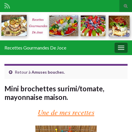
Tog
sear
Search for:
for
Recettes Gourmandes De Joce
Togg
navig
Retour à
Amuses bouches.
Mini brochettes surimi/tomate,
mayonnaise maison.
Une de mes recettes