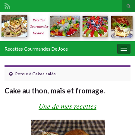
Tog
sear
Search for:
for
Recettes Gourmandes De Joce
Togg
navig
Retour à
Cakes salés.
Cake au thon, maïs et fromage.
Une de mes recettes