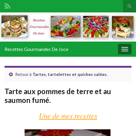
Tog
sear
Search for:
for
Recettes Gourmandes De Joce
Togg
navig
Retour à
Tartes, tartelettes et quiches salées.
Tarte aux pommes de terre et au
saumon fumé.
Une de mes recettes