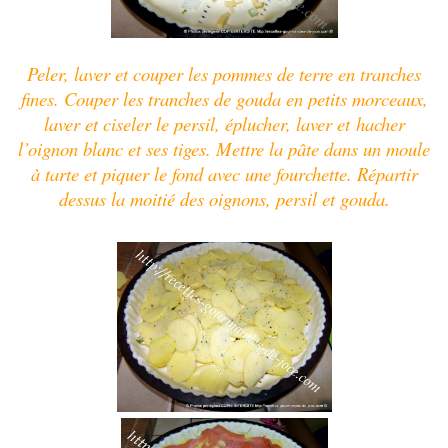
Peler, laver et couper les pommes de terre en tranches
fines. Couper les tranches de gouda en petits morceaux,
laver et ciseler le persil, éplucher, laver et hacher
l’oignon blanc et ses tiges. Mettre la pâte dans un moule
à tarte et piquer le fond avec une fourchette. Répartir
dessus la moitié des oignons, persil et gouda.