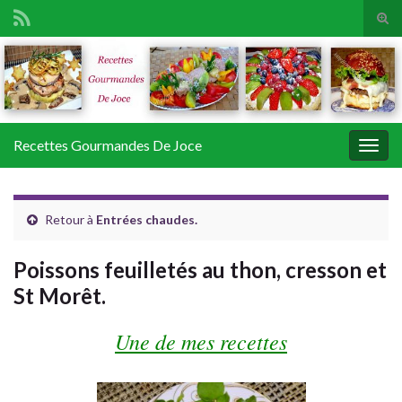
Tog
sear
Search for:
for
Recettes Gourmandes De Joce
Togg
navig
Retour à
Entrées chaudes.
Poissons feuilletés au thon, cresson et
St Morêt.
Une de mes recettes