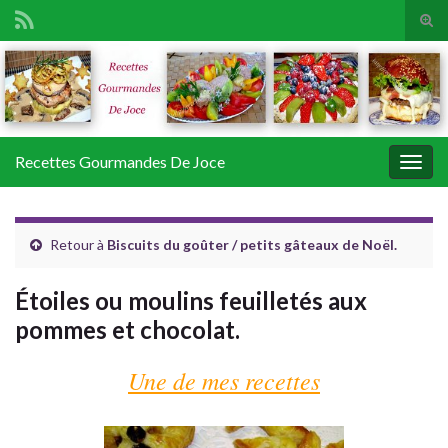
Tog
sear
Search for:
for
Recettes Gourmandes De Joce
Togg
navig
Retour à
Biscuits du goûter / petits gâteaux de Noël.
Étoiles ou moulins feuilletés aux
pommes et chocolat.
Une de mes recettes