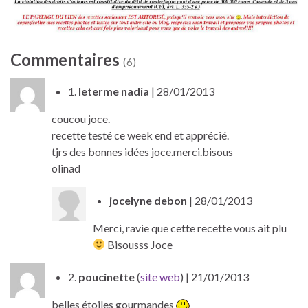
Commentaires
(6)
1.
leterme nadia
| 28/01/2013
coucou joce.
recette testé ce week end et apprécié.
tjrs des bonnes idées joce.merci.bisous
olinad
jocelyne debon
| 28/01/2013
Merci, ravie que cette recette vous ait plu
Bisousss Joce
2.
poucinette
(
site web
)
| 21/01/2013
belles étoiles gourmandes