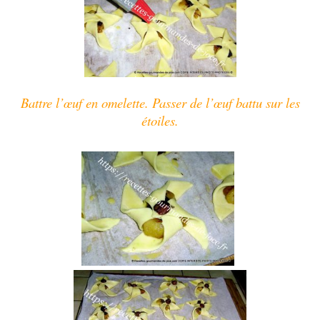
Battre l’
œuf
en omelette.
Passer de l’
œuf
battu sur les
étoiles.