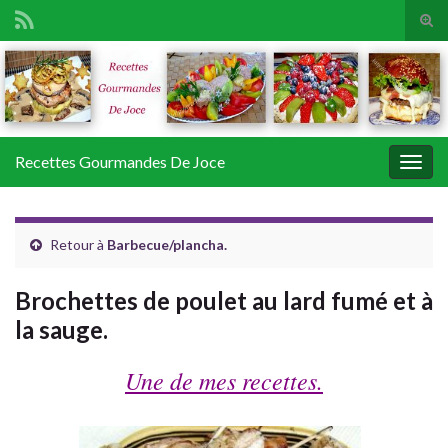
Tog
sear
Search for:
for
Recettes Gourmandes De Joce
Togg
navig
Retour à
Barbecue/plancha.
Brochettes de poulet au lard fumé et à
la sauge.
Une de mes recettes.