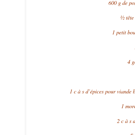
600 g de po
½ tête
1 petit bo
4 g
1 c à s d’épices pour viande b
1 mor
2 c à s 