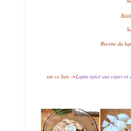
Se
Acc
Sa
Recette du lap
sur ce lien ->
Lapin épicé aux cèpes et