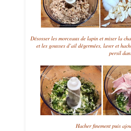
Désosser les morceaux de lapin et mixer la cha
et les gousses d’ail dégermées, laver et hache
persil dan
Hacher finement puis ajou