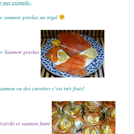
r par exemple:
de saumon gravlax un régal
->
Saumon gravlax
aumon ou des crevettes c’est très frais!
 tzatziki et saumon fumé