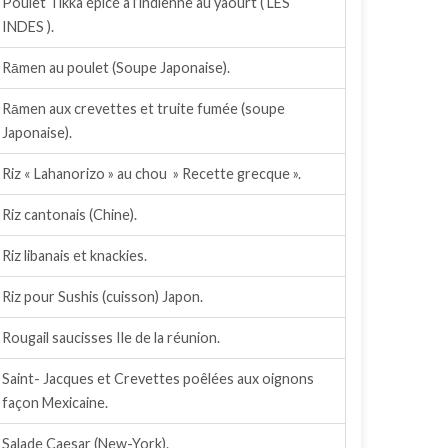
Poulet Tikka épicé à l’indienne au yaourt ( LES
INDES ).
Rāmen au poulet (Soupe Japonaise).
Rāmen aux crevettes et truite fumée (soupe
Japonaise).
Riz « Lahanorizo » au chou » Recette grecque ».
Riz cantonais (Chine).
Riz libanais et knackies.
Riz pour Sushis (cuisson) Japon.
Rougail saucisses Ile de la réunion.
Saint- Jacques et Crevettes poêlées aux oignons
façon Mexicaine.
Salade Caesar (New-York).