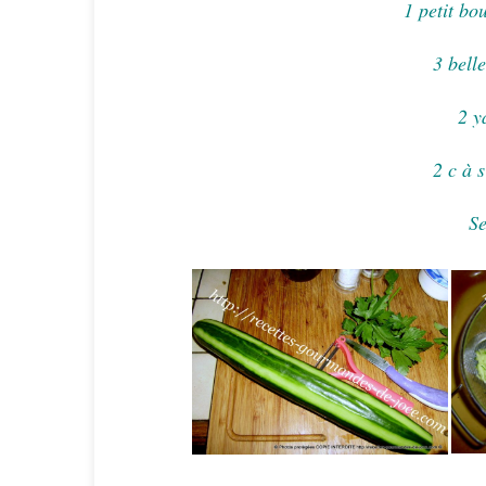
1 petit bo
3 bell
2 y
2 c à s
Se