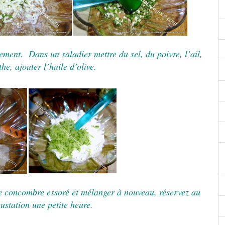
nement.
Dans un saladier mettre du sel, du poivre, l’ail,
the, ajouter l’huile d’olive.
le concombre essoré et mélanger à nouveau, réservez au
gustation une petite heure.