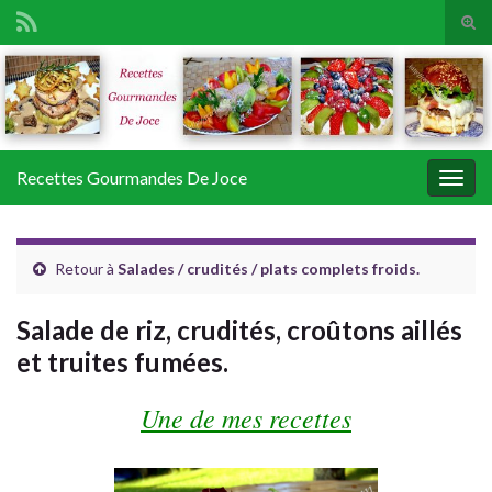
Tog
sear
Search for:
for
Recettes Gourmandes De Joce
Togg
navig
Retour à
Salades / crudités / plats complets froids.
Salade de riz, crudités, croûtons aillés
et truites fumées.
Une de mes recettes