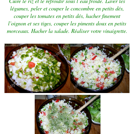
Cuire le riz et le refroidir sous l’eau froide. Laver les
légumes, peler et couper le concombre en petits dés,
couper les tomates en petits dés, hacher finement
l’oignon et ses tiges, couper les
piments doux en petits
morceaux. Hacher la salade. Réaliser votre vinaigrette.