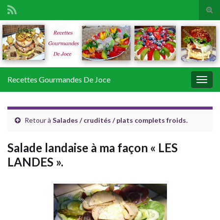
Tog
sear
Search for:
for
Recettes Gourmandes De Joce
Togg
navig
Retour à
Salades / crudités / plats complets froids.
Salade landaise à ma façon « LES
LANDES ».