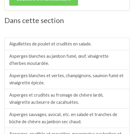
Dans cette section
Salades / crudités / plats complets froids.
Aiguillettes de poulet et crudités en salade.
Asperges blanches au jambon fumé, œuf, vinaigrette
d’herbes moutardée.
Asperges blanches et vertes, champignons, saumon fumé et
vinaigrette épicée.
Asperges et crudités au fromage de chèvre lardé,
vinaigrette au beurre de cacahuètes.
Asperges sauvages, avocat, etc. en salade et tranches de
bûche de chèvre au jambon sec chaud.
Asperges, crudités et crevettes, mayonnaise aux herbes et