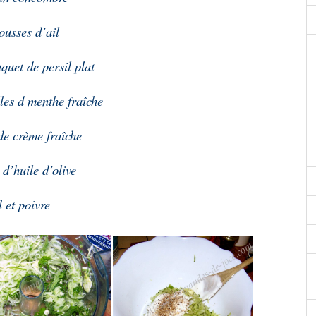
ousses d’ail
uquet de persil plat
illes d menthe fraîche
 de crème fraîche
 d’huile d’olive
l et poivre