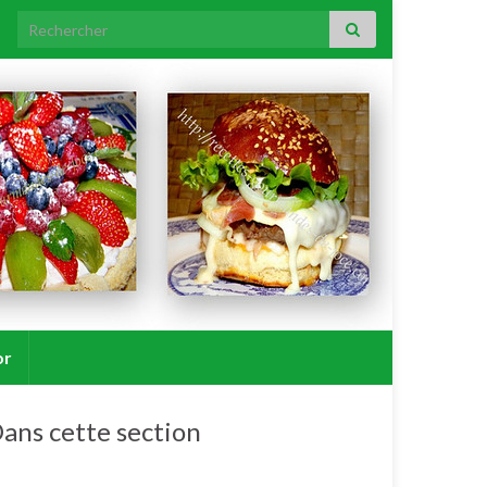
Search for:
or
ans cette section
Verrines apéritives froides.