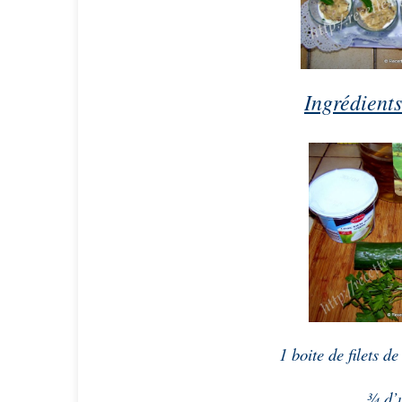
Ingrédients
1 boite de filets 
¾ d’