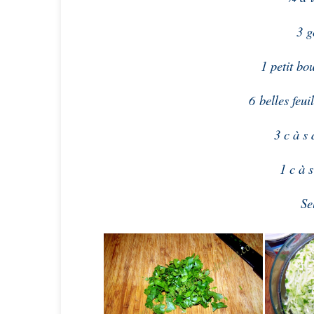
3 g
1 petit bo
6 belles feu
3 c à s
1 c à s
Se