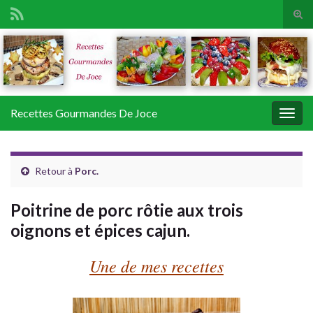
Tog
sear
Search for:
for
Recettes Gourmandes De Joce
Togg
navig
Retour à
Porc.
Poitrine de porc rôtie aux trois
oignons et épices cajun.
Une de mes recettes