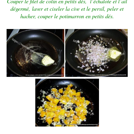
Couper le filet de colin en petits dés, l’échalote et l’ail
dégermé,
laver et ciseler la cive et le persil, peler et
hacher,
couper le potimarron en petits dés.