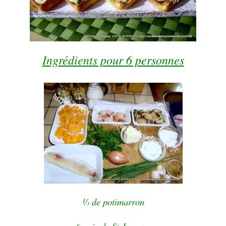
Ingrédients pour 6 personnes
¹⁄
de potimarron
³