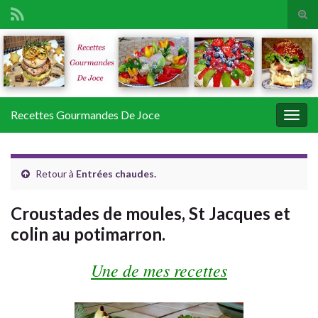
Tog
sear
Search for:
for
Recettes Gourmandes De Joce
Togg
navig
Retour à
Entrées chaudes.
Croustades de moules, St Jacques et
colin au potimarron.
Une de mes recettes