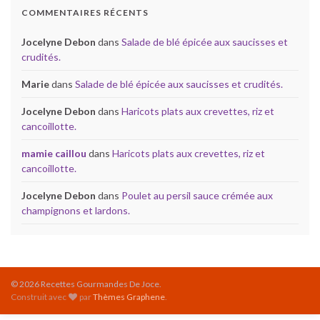
COMMENTAIRES RÉCENTS
Jocelyne Debon
dans
Salade de blé épicée aux saucisses et
crudités.
Marie
dans
Salade de blé épicée aux saucisses et crudités.
Jocelyne Debon
dans
Haricots plats aux crevettes, riz et
cancoillotte.
mamie caillou
dans
Haricots plats aux crevettes, riz et
cancoillotte.
Jocelyne Debon
dans
Poulet au persil sauce crémée aux
champignons et lardons.
© 2026 Recettes Gourmandes De Joce.
Construit avec
par
Thèmes Graphene
.