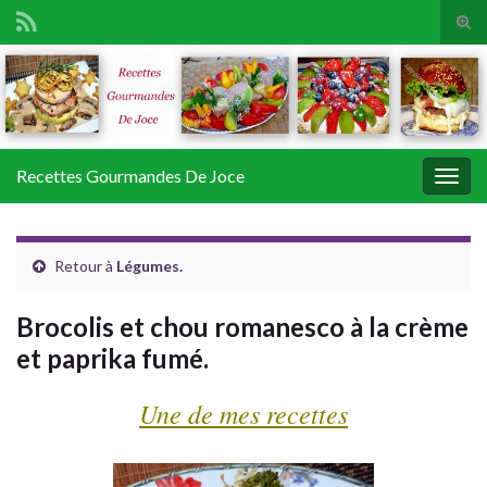
Tog
sear
Search for:
for
Recettes Gourmandes De Joce
Togg
navig
Retour à
Légumes.
Brocolis et chou romanesco à la crème
et paprika fumé.
Une de mes recettes