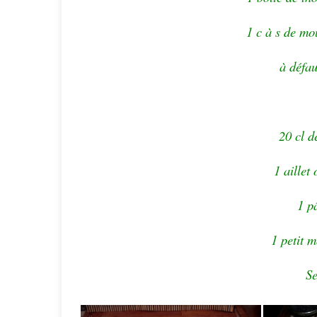
1 c à s de mo
à défau
20 cl d
1 aillet
1 pâ
1 petit 
Se