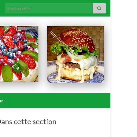
Search for:
or
ans cette section
Tartes, tartelettes et quiches salées.