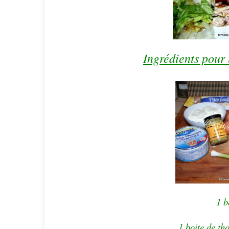
Ingrédients pour
1 b
1 boite de th