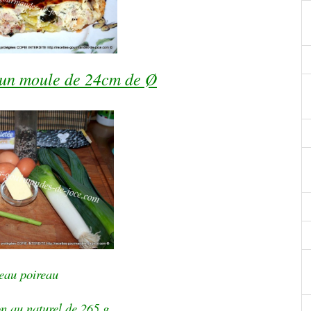
 un moule de 24cm de Ø
eau poireau
on au naturel de 265 g