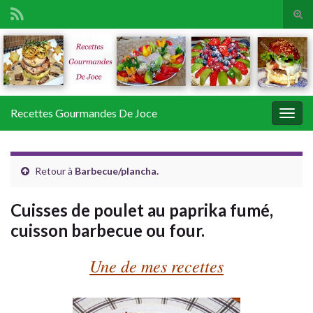
Tog
sear
Search for:
for
Recettes Gourmandes De Joce
Togg
navig
Retour à
Barbecue/plancha.
Cuisses de poulet au paprika fumé,
cuisson barbecue ou four.
Une de mes recettes