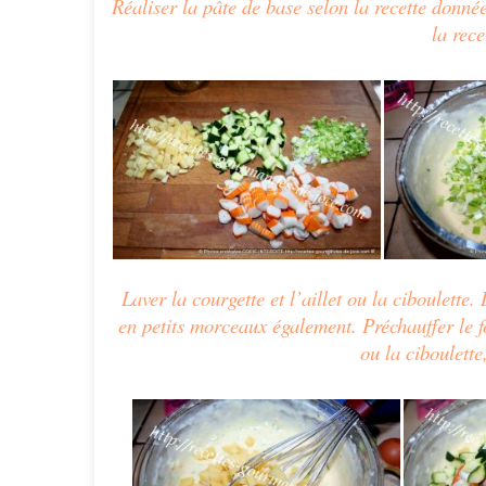
Réaliser la pâte de base selon la recette donnée
la rec
Laver la courgette et l’aillet ou la ciboulette.
en petits morceaux également.
Préchauffer le f
ou la ciboulette