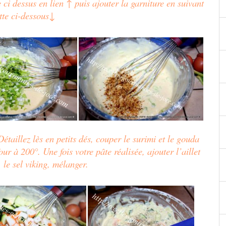
 ci dessus en lien ↑ puis ajouter la garniture en suivant
ette ci-dessous↓
 Détaillez lès en petits dés, couper le surimi et le gouda
our à 200°. Une fois votre pâte réalisée, ajouter l’aillet
, le sel viking, mélanger.