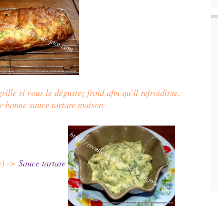
ille si vous le dégustez froid afin qu’il refroidisse.
 bonne sauce tartare maison.
e) ->
Sauce tartare