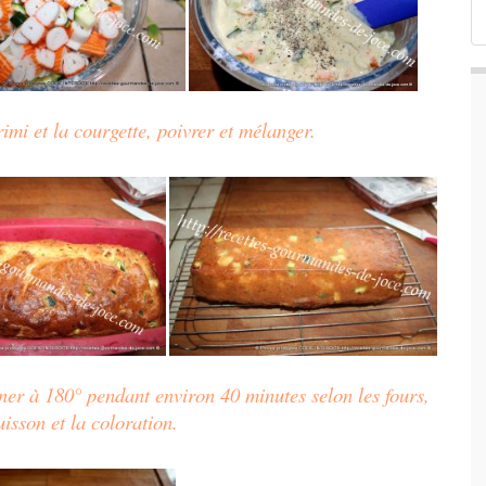
rimi et la courgette, poivrer et mélanger.
ner à 180° pendant environ 40 minutes selon les fours,
uisson et la coloration.