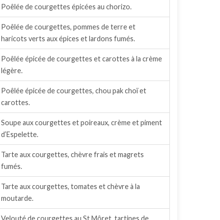
Poêlée de courgettes épicées au chorizo.
Poêlée de courgettes, pommes de terre et
haricots verts aux épices et lardons fumés.
Poêlée épicée de courgettes et carottes à la crème
légère.
Poêlée épicée de courgettes, chou pak choï et
carottes.
Soupe aux courgettes et poireaux, crème et piment
d’Espelette.
Tarte aux courgettes, chèvre frais et magrets
fumés.
Tarte aux courgettes, tomates et chèvre à la
moutarde.
Velouté de courgettes au St Môret, tartines de