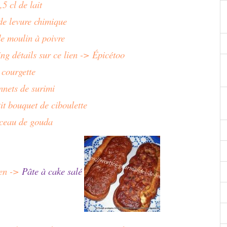
,5 cl de lait
de levure chimique
de moulin à poivre
ing détails sur ce lien -> Épicétoo
 courgette
nnets de surimi
tit bouquet de ciboulette
ceau de gouda
ien ->
Pâte à cake salé