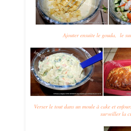
Ajouter
ensuite
le gouda,
le su
Verser le tout dans un moule à cake et enfour
surveiller la c