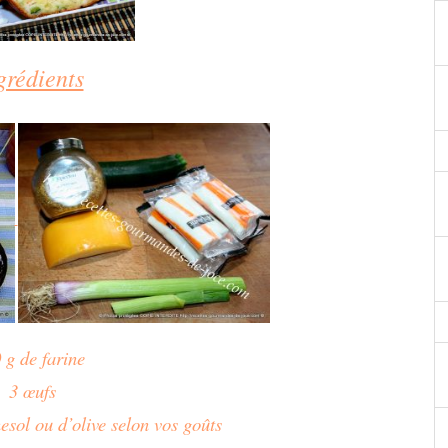
grédients
 g de farine
3 œufs
esol ou d’olive selon vos goûts