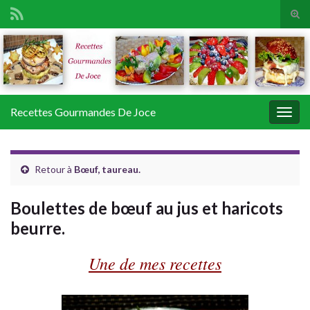
Tog
sear
Search for:
for
Recettes Gourmandes De Joce
Togg
navig
Retour à
Bœuf, taureau.
Boulettes de bœuf au jus et haricots
beurre.
Une de mes recettes