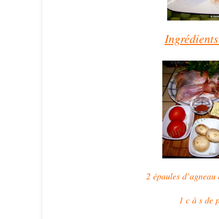
Ingrédients
2 épaules d’agneau 
1 c à s de 