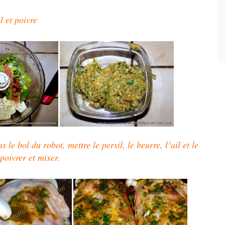
l et poivre
s le bol du robot, mettre le persil, le beurre, l’ail et le
poivrer et mixer.