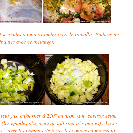
0 secondes au micro-ondes pour le ramollir. Enduire au
épaules avec ce mélanger.
 leur jus, enfourner à 220° environ ½ h environ selon
 (les épaules d’agneau de lait sont très petites) . Laver
 et laver les pommes de terre, les couper en morceaux.