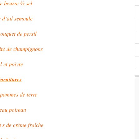
e beurre ½ sel
s d’ail semoule
bouquet de persil
oite de champignons
l et poivre
arnitures
 pommes de terre
eau poireau
 s de crème fraîche