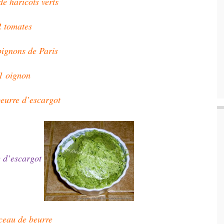
de haricots verts
2 tomates
ignons de Paris
1 oignon
eurre d’escargot
 d’escargot
ceau de beurre