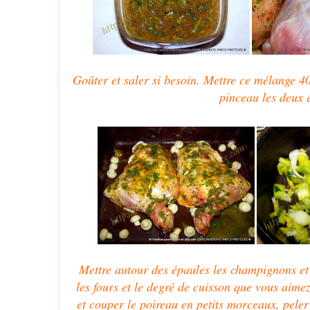
Goûter et saler si besoin. Mettre ce mélange 4
pinceau les deux 
Mettre autour des épaules les champignons et
les fours et le degré de cuisson que vous aimez
et couper le poireau en petits morceaux, peler