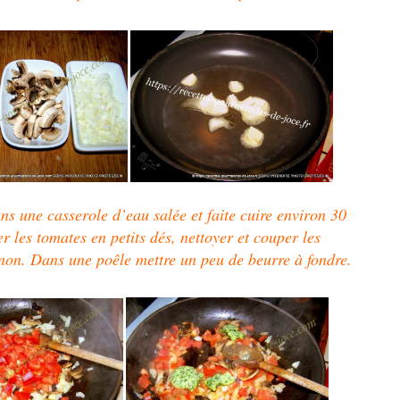
ns une casserole d’eau salée et faite cuire environ 30
r les tomates en petits dés, nettoyer et couper les
gnon. Dans une poêle mettre un peu de beurre à fondre.