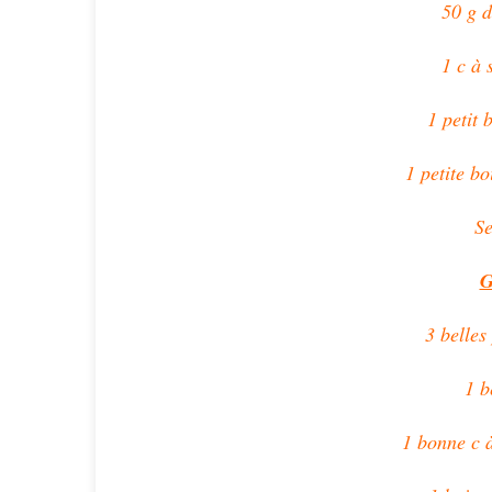
50 g d
1 c à 
1 petit 
1 petite b
Se
G
3 belles
1 b
1 bonne c à