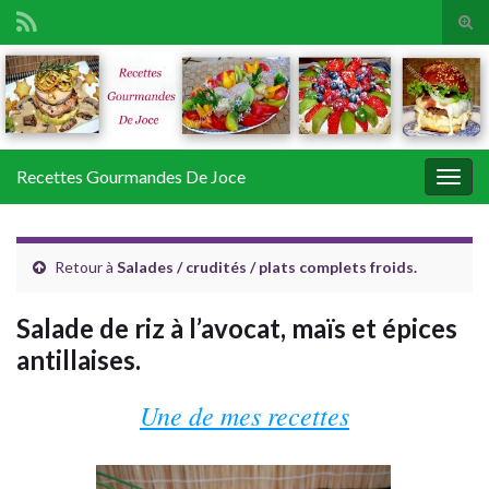
Tog
sear
Search for:
for
Recettes Gourmandes De Joce
Togg
navig
Retour à
Salades / crudités / plats complets froids.
Salade de riz à l’avocat, maïs et épices
antillaises.
Une de mes recettes