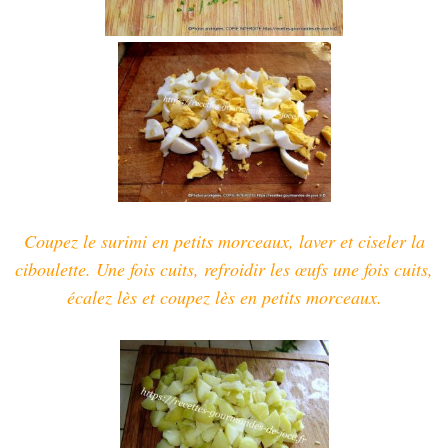
Coupez le surimi en petits morceaux,
laver et ciseler la
ciboulette.
Une fois cuits, refroidir les œufs une fois cuits,
écalez lès et coupez lès en petits morceaux.