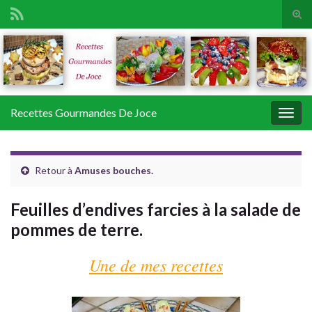
Tog
sear
Search for:
for
Recettes Gourmandes De Joce
Togg
navig
Retour à
Amuses bouches.
Feuilles d’endives farcies à la salade de
pommes de terre.
Une de mes recettes