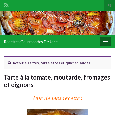
Tog
sear
Search for:
for
Recettes Gourmandes De Joce
Togg
navig
Retour à
Tartes, tartelettes et quiches salées.
Tarte à la tomate, moutarde, fromages
et oignons.
Une de mes recettes