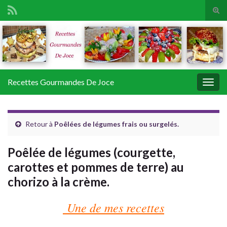
Tog
sear
Search for:
for
Recettes Gourmandes De Joce
Togg
navig
Retour à
Poêlées de légumes frais ou surgelés.
Poêlée de légumes (courgette,
carottes et pommes de terre) au
chorizo à la crème.
Une de mes recettes