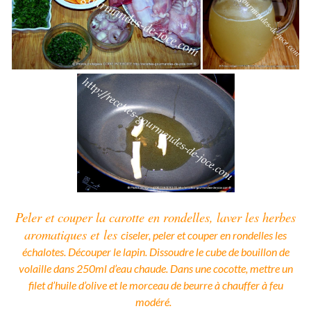
Peler et couper la carotte en rondelles, laver les herbes
aromatiques et
les
ciseler, peler et couper en rondelles les
échalotes. Découper le lapin. Dissoudre le cube de bouillon de
volaille dans 250ml d’eau chaude. Dans une cocotte, mettre un
filet d’huile d’olive et le morceau de beurre à chauffer à feu
modéré.