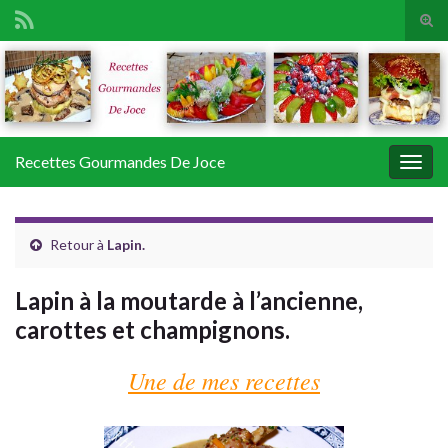
Tog
sear
Search for:
for
Recettes Gourmandes De Joce
Togg
navig
Retour à
Lapin.
Lapin à la moutarde à l’ancienne,
carottes et champignons.
Une de mes recettes