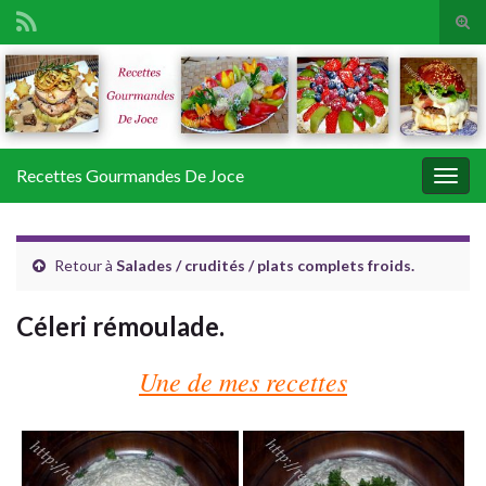
Tog
sear
Search for:
for
Recettes Gourmandes De Joce
Togg
navig
Retour à
Salades / crudités / plats complets froids.
Céleri rémoulade.
Une de mes recettes