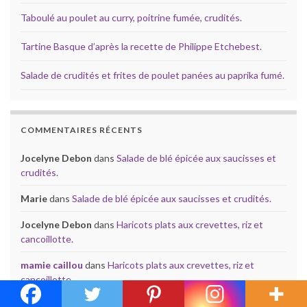
Taboulé au poulet au curry, poitrine fumée, crudités.
Tartine Basque d’après la recette de Philippe Etchebest.
Salade de crudités et frites de poulet panées au paprika fumé.
COMMENTAIRES RÉCENTS
Jocelyne Debon
dans
Salade de blé épicée aux saucisses et
crudités.
Marie
dans
Salade de blé épicée aux saucisses et crudités.
Jocelyne Debon
dans
Haricots plats aux crevettes, riz et
cancoillotte.
mamie caillou
dans
Haricots plats aux crevettes, riz et
cancoillotte.
Jocelyne Debon
dans
Poulet au persil sauce crémée aux