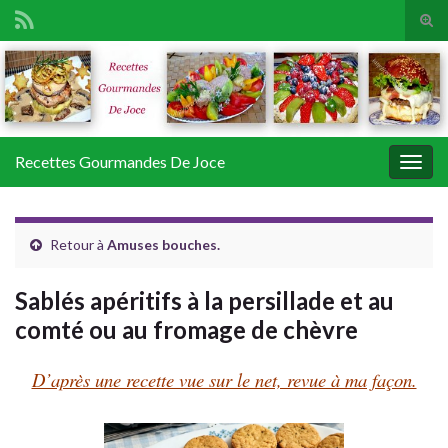
Tog
sear
Search for:
for
Recettes Gourmandes De Joce
Togg
navig
Retour à
Amuses bouches.
Sablés apéritifs à la persillade et au
comté ou au fromage de chèvre
D’après une recette vue sur le net, revue à ma façon.