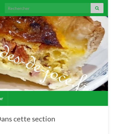
Search for:
or
ans cette section
Tartes, tartelettes et quiches salées.