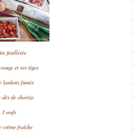
te feuilletée
rouge et ses tiges
e lardons fumés
 dés de chorizo
3 œufs
e crème fraîche