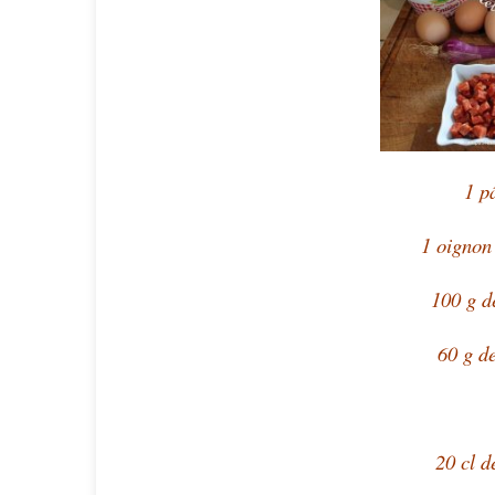
1 pâ
1 oignon 
100 g d
60 g de
20 cl d