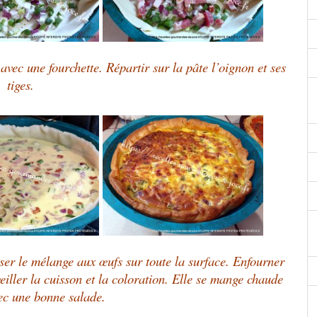
avec une fourchette. Répartir sur la pâte l’oignon et ses
tiges.
ser le mélange aux œufs sur toute la surface. Enfourner
eiller la cuisson et la coloration. Elle se mange chaude
ec une bonne salade.