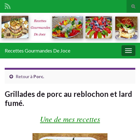
Tog
sear
Search for:
for
Recettes Gourmandes De Joce
Togg
navig
Retour à
Porc.
Grillades de porc au reblochon et lard
fumé.
Une de mes recettes