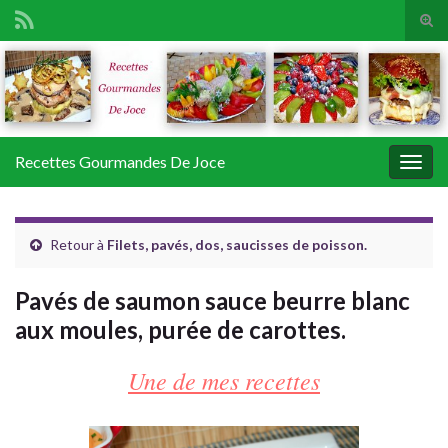
Tog
sear
Search for:
for
Recettes Gourmandes De Joce
Togg
navig
Retour à
Filets, pavés, dos, saucisses de poisson.
Pavés de saumon sauce beurre blanc
aux moules, purée de carottes.
Une de mes recettes