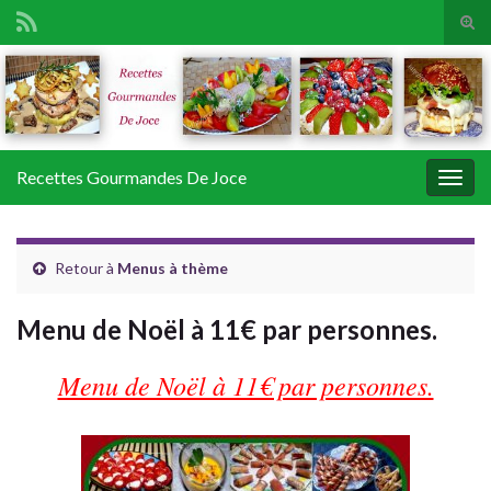
Tog
sear
Search for:
for
Recettes Gourmandes De Joce
Togg
navig
Retour à
Menus à thème
Menu de Noël à 11€ par personnes.
Menu de Noël à 11€ par personnes.