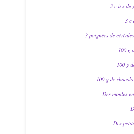
3 c à s de
3 c 
3 poignées de céréales
100 g d
100 g d
100 g de chocolat
Des moules en 
D
Des petit