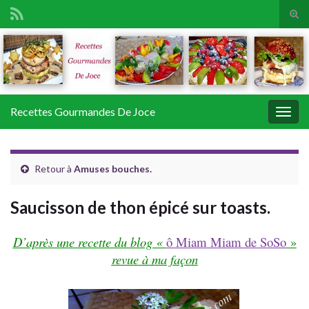
Tog
sear
Search for:
for
Recettes Gourmandes De Joce
Togg
navig
Retour à
Amuses bouches.
Saucisson de thon épicé sur toasts.
D’après une recette du blog «
ô Miam Miam de SoSo
»
revue à ma façon