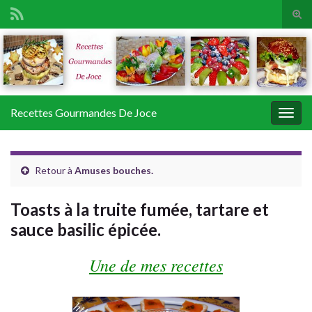
Tog
sear
Search for:
for
Recettes Gourmandes De Joce
Togg
navig
Retour à
Amuses bouches.
Toasts à la truite fumée, tartare et
sauce basilic épicée.
Une de mes recettes