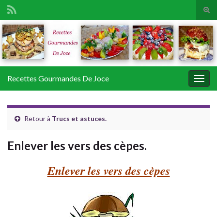
Tog
sear
Search for:
for
Recettes Gourmandes De Joce
Togg
navig
Retour à
Trucs et astuces.
Enlever les vers des cèpes.
Enlever les vers
des cèpes