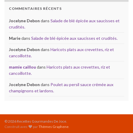
COMMENTAIRES RÉCENTS
Jocelyne Debon
dans
Salade de blé épicée aux saucisses et
crudités.
Marie
dans
Salade de blé épicée aux saucisses et crudités.
Jocelyne Debon
dans
Haricots plats aux crevettes, riz et
cancoillotte.
mamie caillou
dans
Haricots plats aux crevettes, riz et
cancoillotte.
Jocelyne Debon
dans
Poulet au persil sauce crémée aux
champignons et lardons.
© 2026 Recettes Gourmandes De Joce.
Construit avec
par
Thèmes Graphene
.