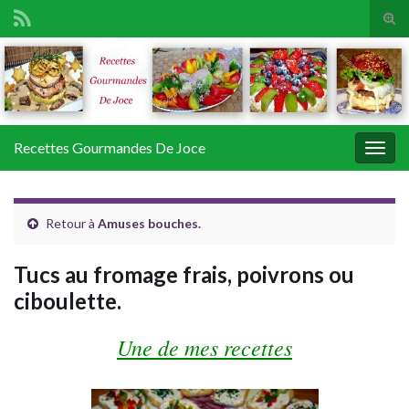
Tog
sear
Search for:
for
Recettes Gourmandes De Joce
Togg
navig
Retour à
Amuses bouches.
Tucs au fromage frais, poivrons ou
ciboulette.
Une de mes recettes