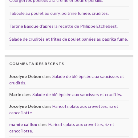
Courgettes poêlées à la crème et beurre persillé.
Taboulé au poulet au curry, poitrine fumée, crudités.
Tartine Basque d’après la recette de Philippe Etchebest.
Salade de crudités et frites de poulet panées au paprika fumé.
COMMENTAIRES RÉCENTS
Jocelyne Debon
dans
Salade de blé épicée aux saucisses et
crudités.
Marie
dans
Salade de blé épicée aux saucisses et crudités.
Jocelyne Debon
dans
Haricots plats aux crevettes, riz et
cancoillotte.
mamie caillou
dans
Haricots plats aux crevettes, riz et
cancoillotte.