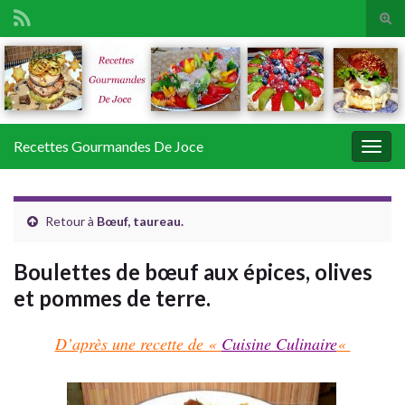
Tog
sear
Search for:
for
Recettes Gourmandes De Joce
Togg
navig
Retour à
Bœuf, taureau.
Boulettes de bœuf aux épices, olives
et pommes de terre.
D’après une recette de «
Cuisine Culinaire
«