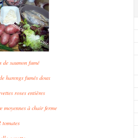
es de saumon fumé
s de harengs fumés doux
vettes roses entières
e moyennes à chair ferme
2 tomates
elle carotte