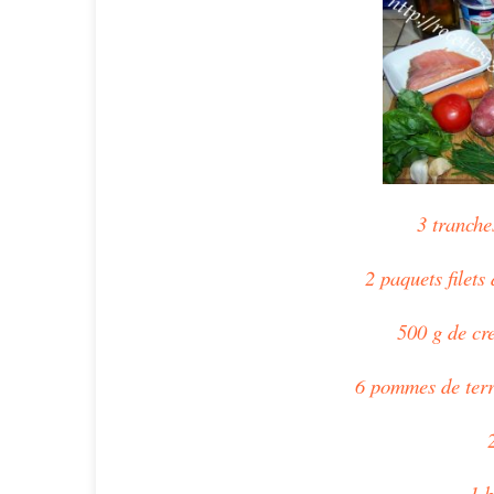
3 tranch
2 paquets filet
500 g de cre
6 pommes de terr
1 b