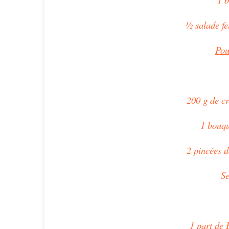
½ salade fe
Pou
200 g de cr
1 bouqu
2 pincées d
Se
1 part de 