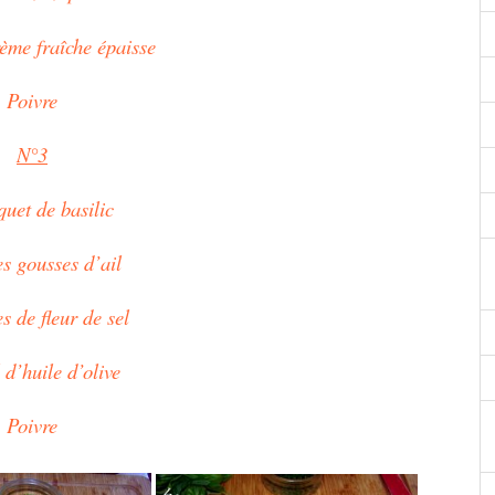
ème fraîche épaisse
Poivre
N°3
uet de basilic
es gousses d’ail
s de fleur de sel
 d’huile d’olive
Poivre