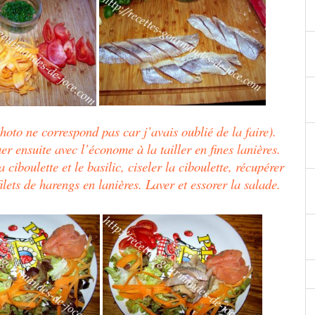
hoto ne correspond pas car j’avais oublié de la faire).
er ensuite avec l’économe à la tailler en fines lanières.
 ciboulette et le basilic, ciseler la ciboulette, récupérer
ilets de harengs en lanières. Laver et essorer la salade.