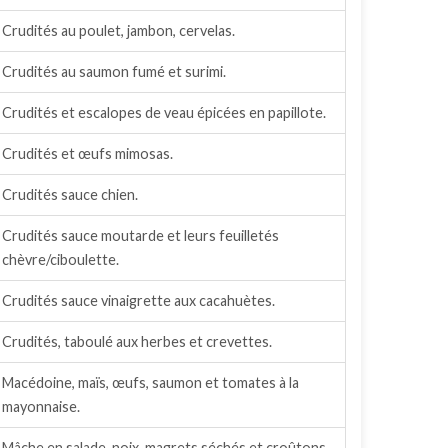
Crudités au poulet, jambon, cervelas.
Crudités au saumon fumé et surimi.
Crudités et escalopes de veau épicées en papillote.
Crudités et œufs mimosas.
Crudités sauce chien.
Crudités sauce moutarde et leurs feuilletés
chèvre/ciboulette.
Crudités sauce vinaigrette aux cacahuètes.
Crudités, taboulé aux herbes et crevettes.
Macédoine, maïs, œufs, saumon et tomates à la
mayonnaise.
Mâche en salade, noix, magrets séchés et croûtons