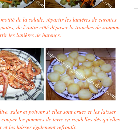
 moitié de la salade, répartir les lanières de carottes
tomates, de l’autre côté déposer la tranches de saumon
rtir les lanières de harengs.
live, saler et poivrer
si elles sont crues et
les
laisser
et couper les pommes de terre en rondelles dès qu’elles
er et
les
laisser également refroidir.