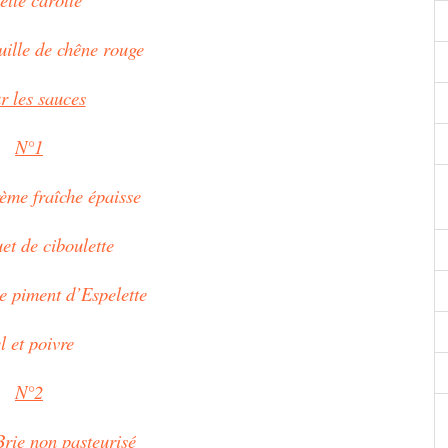
uille de chêne rouge
r les sauces
N°1
ème fraîche épaisse
et de ciboulette
e piment d’Espelette
l et poivre
N°2
Brie non pasteurisé