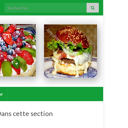
Search for:
or
ans cette section
Salades / crudités / plats complets froids.