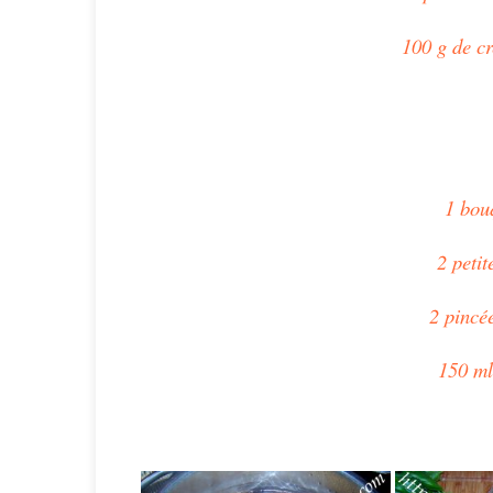
100 g de cr
1 bouq
2 petit
2 pincée
150 ml